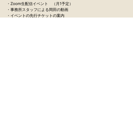
・Zoom生配信イベント （月1予定）
・事務所スタッフによる岡田の動画
・イベントの先行チケットの案内
詳細は→
https://ad.fansnet.jp/okadakota31birthday/
新しい記事へ
一覧へ戻る
古い記事へ
株式会社パッチューネ
トップ
ニュース