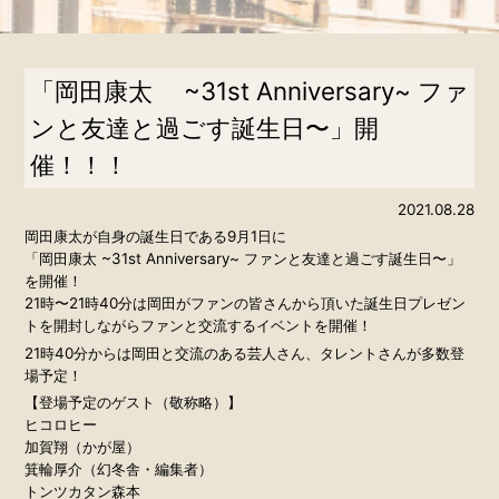
「岡田康太 ~31st Anniversary~ ファ
ンと友達と過ごす誕⽣⽇〜」開
催！！！
2021.08.28
岡田康太が自身の誕生日である9月1日に
「岡⽥康太 ~31st Anniversary~ ファンと友達と過ごす誕⽣⽇〜」
を開催！
21時〜21時40分は岡田がファンの皆さんから頂いた誕生日プレゼン
トを開封しながらファンと交流するイベントを開催！
21時40分からは岡⽥と交流のある芸⼈さん、タレントさんが多数登
場予定！
【登場予定のゲスト（敬称略）】
ヒコロヒー
加賀翔（かが屋）
箕輪厚介（幻冬舎・編集者）
トンツカタン森本