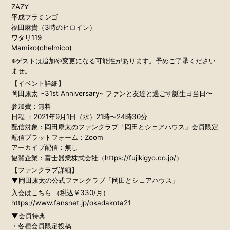
ZAZY
平成フラミンゴ
福田麻貴（3時のヒロイン）
ワタリ119
Mamiko(chelmico)
※ゲストは追加や変更になる可能性があります。予めご了承ください
ませ。
【イベント詳細】
岡⽥康太 ~31st Anniversary~ ファンと友達と過ごす誕⽣⽇当⽇〜
参加費：無料
⽇程 ：2021年9⽉1⽇（⽔）21時〜24時30分
配信対象：岡⽥康太のファンクラブ「岡⽥とシェアハウス」会員限定
配信プラットフォーム：Zoom
アーカイブ配信：無し
協賛企業：富⼠器業株式会社（
https://fujikigyo.co.jp/
）
【ファンクラブ詳細】
▼岡田康太の公式ファンクラブ「岡田とシェアハウス」
入会はこちら （税込￥330/月）
https://www.fansnet.jp/okadakota21
▼会員特典
・各種会員限定投稿